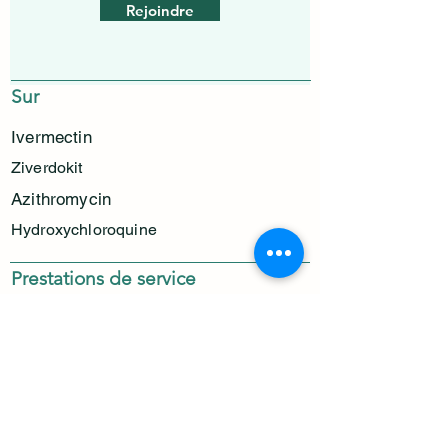
Rejoindre
Sur
Ivermectin
Ziverdokit
Azithromycin
Hydroxychloroquine
Prestations de service
Politique de confidentialité
Expédition et retours
Politique d&#39;annulation
Termes et conditions