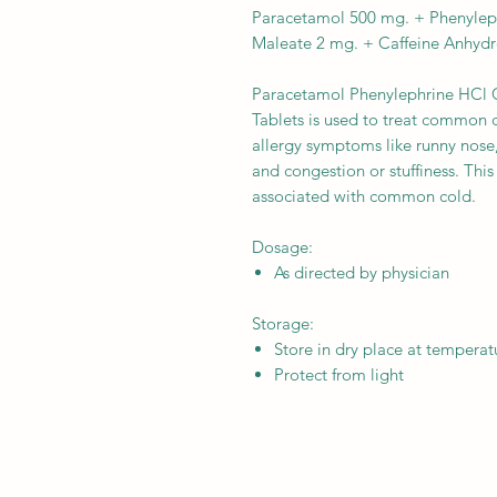
Paracetamol 500 mg. + Phenylep
Maleate 2 mg. + Caffeine Anhyd
Paracetamol Phenylephrine HCl 
Tablets is used to treat common c
allergy symptoms like runny nose, 
and congestion or stuffiness. This
associated with common cold.
Dosage:
As directed by physician
Storage:
Store in dry place at tempera
Protect from light