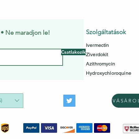
Szolgáltatások
e • Ne maradjon le!
Ivermectin
Csatlakozik
Ziverdokit
Azithromycin
Hydroxychloroquine
)