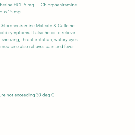
herine HCL 5 mg. + Chlorpheniramine
rous 15 mg.
Chlorpheniramine Maleate & Caffeine
old symptoms. It also helps to relieve
sneezing, throat irritation, watery eyes
 medicine also relieves pain and fever
ture not exceeding 30 deg C