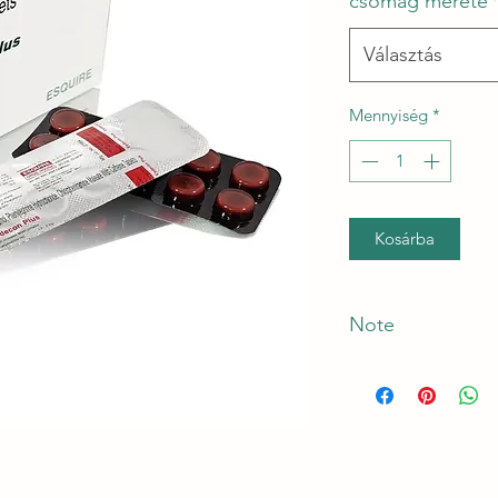
csomag mérete
Választás
Mennyiség
*
Kosárba
Note
*The Manufacturer o