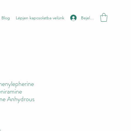
Bejelentkezés
Blog
Lépjen kapcsolatba velünk
henylepherine
niramine
ine Anhydrous