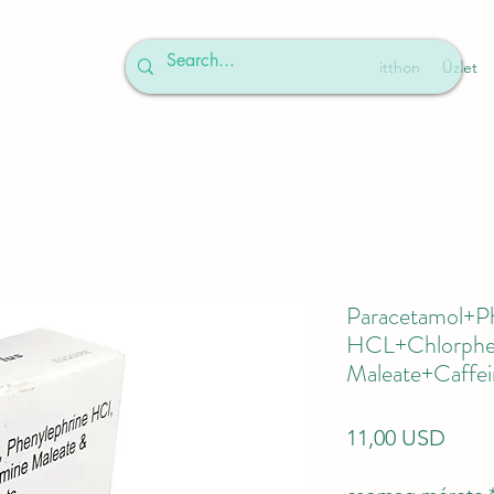
itthon
Üzlet
Paracetamol+P
HCL+Chlorphe
Maleate+Caffe
Ár
11,00 USD