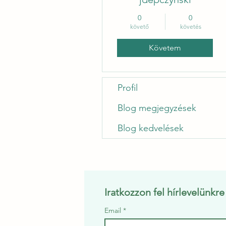
0
0
követő
követés
Követem
Profil
Blog megjegyzések
Blog kedvelések
Iratkozzon fel hírlevelünkr
Email