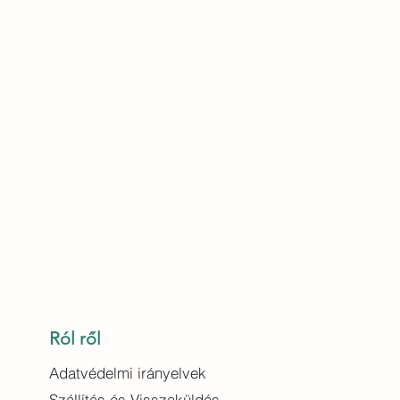
Ról ről
Adatvédelmi irányelvek
Szállítás és Visszaküldés