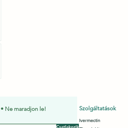
Szolgáltatások
e • Ne maradjon le!
Ivermectin
Csatlakozik