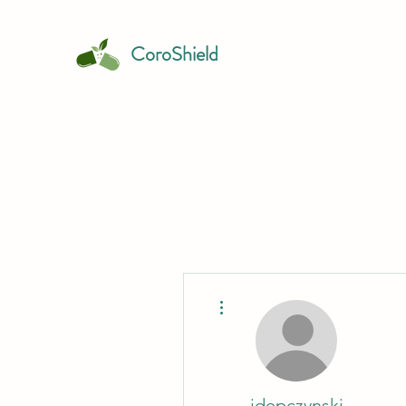
CoroShield
További műveletek
jdepczynski