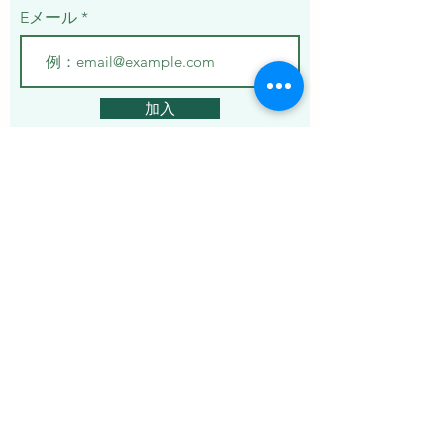
Eメール
加入
約
Ivermectin
Ziverdokit
Azithromycin
Hydroxychloroquine
サービス
プライバシーポリシー