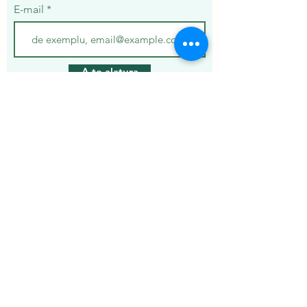
E-mail
A te alatura
Despre
Ivermectin
Ziverdokit
Azithromycin
Hydroxychloroquine
Servicii
Politica de Confidențialitate
Livrare și retur