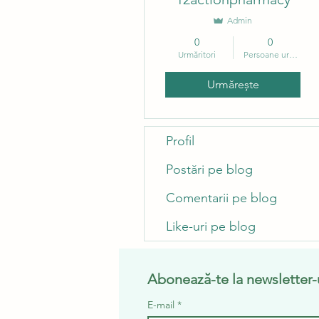
Admin
0
0
Urmăritori
Persoane urmărite
Urmărește
Profil
Postări pe blog
Comentarii pe blog
Like-uri pe blog
Abonează-te la newsletter-u
E-mail