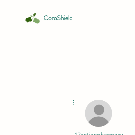
CoroShield
Mai multe acțiuni
12actionpharmacy